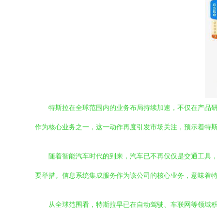
特斯拉在全球范围内的业务布局持续加速，不仅在产品
作为核心业务之一，这一动作再度引发市场关注，预示着特
随着智能汽车时代的到来，汽车已不再仅仅是交通工具
要举措。信息系统集成服务作为该公司的核心业务，意味着
从全球范围看，特斯拉早已在自动驾驶、车联网等领域