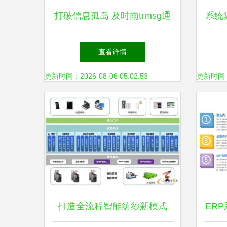
打破信息孤岛 及时雨trmsg通
系统
讯系统界面预览与集成服务解
查看详情
析
更新时间：2026-08-06 05:02:53
更新时间：20
打造全流程智能纺纱新模式
ER