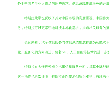
务于中国乃至亚太市场的用户需求。信息系统集成服务的开
特斯拉此举也反映了其对中国市场的高度重视。中国作
务，特斯拉可以更紧密地对接本地化需求，加速相关服务的
长远来看，汽车信息服务与信息系统集成将成为智能汽
化、服务化的方向演进。随着5G、人工智能等技术的进一步
特斯拉在大连投资成立汽车信息服务公司，是其全球战
这一动作也再次证明，特斯拉正以技术创新为驱动，持续深